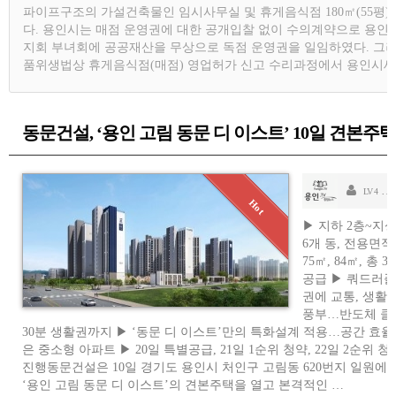
파이프구조의 가설건축물인 임시사무실 및 휴게음식점 180㎡(55평)
다. 용인시는 매점 운영권에 대한 공개입찰 없이 수의계약으로 용
지회 부녀회에 공공재산을 무상으로 독점 운영권을 일임하였다. 그
품위생법상 휴게음식점(매점) 영업허가 신고 수리과정에서 용인시
동문건설, ‘용인 고림 동문 디 이스트’ 10일 견본주
승
LV 4
▶ 지하 2층~지상 
6개 동, 전용면적 
75㎡, 84㎡, 총 
공급 ▶ 쿼드러플
권에 교통, 생활
풍부…반도체 클
30분 생활권까지 ▶ ‘동문 디 이스트’만의 특화설계 적용…공간 효율
은 중소형 아파트 ▶ 20일 특별공급, 21일 1순위 청약, 22일 2순위 청
진행동문건설은 10일 경기도 용인시 처인구 고림동 620번지 일원에 
‘용인 고림 동문 디 이스트’의 견본주택을 열고 본격적인 …