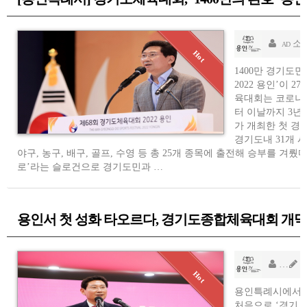
소
AD
1400만 경기도
2022 용인’이 
육대회는 코로나1
터 이날까지 3년
가 개최한 첫 
경기도내 31개 시
야구, 농구, 배구, 골프, 수영 등 총 25개 종목에 출전해 승부를 겨뤘
로’라는 슬로건으로 경기도민과 …
용인서 첫 성화 타오르다, 경기도종합체육대회 개막
소
AD
용인특례시에서
처음으로 ‘경기