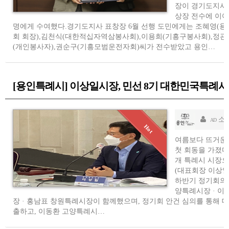
장이 경기도지사 
상장 전수에 이어
명에게 수여했다.경기도지사 표창장 6월 선행 도민에게는 조혜영
회 회장),김천식(대한적십자역삼봉사회),이용희(기흥구봉사회),정관
(개인봉사자),권순구(기흥모범운전자회)씨가 전수받았고 용인…
[용인특례시] 이상일시장, 민선 8기 대한민국특례
소
AD
여름보다 뜨거운 
첫 회동을 가졌다
개 특례시 시장
(대표회장 이상일
하반기 정기회의
양특례시장 · 이
장 · 홍남표 창원특례시장이 함께했으며, 정기회 안건 심의를 통해
출하고, 이동환 고양특례시…