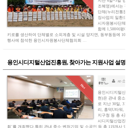
지난 4일~5일 
조혜영)에서는 경
단체(누리전통문
장사업의 일환으로
시자원봉사단체협
함께 1,500여평
키로를 생산하여 단체별로 소외계층 및 시설 양지면, 동부동등에 100k
행사에 참석한 용인시자원봉사단체협의회 …
용인시디지털산업진흥원, 찾아가는 지원사업 설명
소
AD
용인시디지털산업
현)은 관내 중소
로 지난 30일, 3
리, 흥덕U타워,
지구청 등 총 4곳
시디지털산업진흥
회’를 개최했다. 특히 관내 중소·벤처기업 및 소공인 등 총 119개사 약