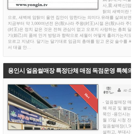
사,晨:새벽신] 암
탉의 새벽이란 
으로, 새벽에 암탉이 울면 집안이 망한다는 의미다.유래를 살펴보면,
지금부터 약 3,000여년전 은(殷)나라 주왕(紂王)시절.은(殷)나라 주왕
(紂王)은 정치 같은 것은 전혀 관심이 없고 오로지 사랑하는 총희 달
기(妲己)의 품에 안겨 방탕과 향락으로 세월이 어떻게 흘러가는지도
모르고 지냈다. 달기는 달기대로 임금의 총애를 믿고 온갖 술수를 써
서 대궐 안…
용인시 얼음썰매장 특정단체 매점 독점운영 특혜의혹
소연기자
AD
- 얼음썰매장 매
혜 제공 및 불법
묵인 -용인시는 지
월 15일 시청 잔
얼음썰매장(1,50
설하고, 부대시