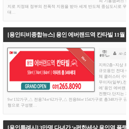
의 기흥캠퍼스 등
지로 지정돼 정부의 전폭적 지원을 받아 세계 반도체 중심도시로 우
대…
[용인티비종합뉴스] 용인 에버랜드역 칸타빌 11월 3
소
AD
지하2층~지상 최고
규모용인 전대·
체 클러스터 수혜
무이자(일부),
에‘용인 에버랜드
전했다.단지는 지
9㎡132가구,△ 전용74㎡62가구,△ 전용84㎡154가구로 총348가
형으로 구성됐…
[용인특례시] 3만명 다녀간 ‘e편한세상 용인역 플랫폼