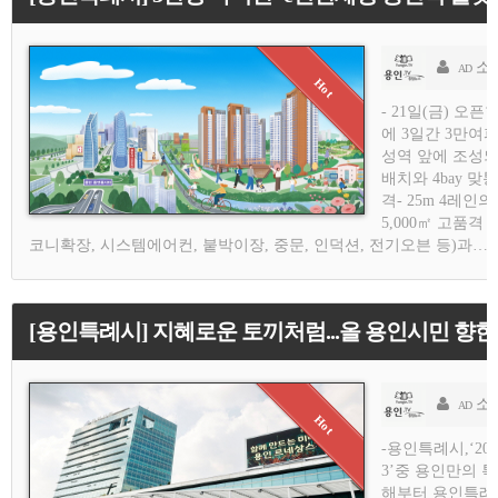
소
AD
- 21일(금) 오
에 3일간 3만여파
성역 앞에 조성되
배치와 4bay 
격- 25m 4레
5,000㎡ 고품
코니확장, 시스템에어컨, 붙박이장, 중문, 인덕션, 전기오븐 등)과…
[용인특례시] 지혜로운 토끼처럼...올 용인시민 향
소
AD
-용인특례시,‘20
3’중 용인만의 
해부터 용인특례