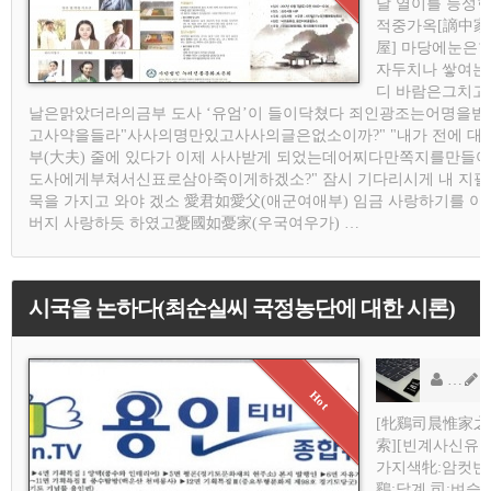
달 열이틀 능성
적중가옥[謫中家
屋] 마당에눈은
자두치나 쌓여는
디 바람은그치고
날은맑았더라의금부 도사 ‘유엄’이 들이닥쳤다 죄인광조는어명을받
고사약을들라"사사의명만있고사사의글은없소이까?" "내가 전에 대
부(大夫) 줄에 있다가 이제 사사받게 되었는데어찌다만쪽지를만들어
도사에게부쳐서신표로삼아죽이게하겠소?" 잠시 기다리시게 내 지필
묵을 가지고 와야 겠소 愛君如愛父(애군여애부) 임금 사랑하기를 아
버지 사랑하듯 하였고憂國如憂家(우국여우가) …
시국을 논하다(최순실씨 국정농단에 대한 시론)
용
AD
[牝鷄司晨惟家之
索][빈계사신유
가지색牝:암컷빈
鷄:닭계,司:벼슬