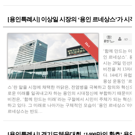
[용인특례시] 이상일 시장의 ‘용인 르네상스’가 시
소
AD
‘함께 만드는 미래
인 르네상스’. 
시는 28일 민선8
비전을 저 13자
다. 14세기 유럽
융성 운동인 ‘르
스’란 말을 시정에 채택한 까닭은, 전염병을 극복하고 창의와 혁신으
로운 미래를 일궈내고자 하는 용인의 시대정신에 부합하기 때문이다
비전은, ‘함께 만드는 미래’라는 구절에서 시민이 주체가 되는 혁신을
하고 있다. 그 미래로 나아가는 구체적인 모습이 ‘용인 르네상스’이다
르네상스는 반도…
[용인특례시] 경기도체육대회, ‘1400만의 환호’ 용