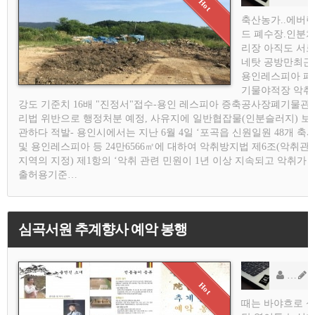
축산농가..에버
드 폐수장.인분
리장 아직도 서
네탓 공방만최근
용인레스피아 폐
기물야적장 악취
강도 기준치 16배 "진정서"접수-용인 레스피아 증축공사장폐기물관
리법 위반으로 행정처분 예정, 사유지에 일반협잡물(인분슬러지) 보
관하다 적발- 용인시에서는 지난 6월 4일 ‘포곡읍 신원일원 48개 축
및 용인레스피아 등 24만6566㎡에 대하여 악취방지법 제6조(악취관
지역의 지정) 제1항의 ‘악취 관련 민원이 1년 이상 지속되고 악취가 
출허용기준…
심곡서원 추계향사 예악 봉행
용
AD
때는 바야흐로 