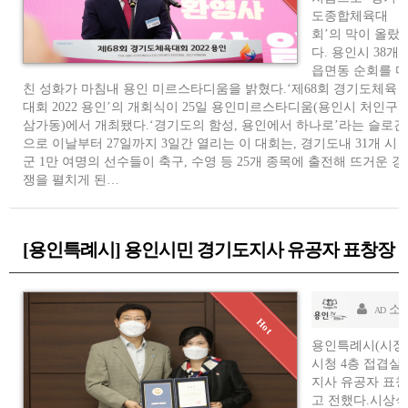
도종합체육대
회’의 막이 올랐
다. 용인시 38개
읍면동 순회를 마
친 성화가 마침내 용인 미르스타디움을 밝혔다.‘제68회 경기도체육
대회 2022 용인’의 개회식이 25일 용인미르스타디움(용인시 처인구
삼가동)에서 개최됐다.‘경기도의 함성, 용인에서 하나로’라는 슬로건
으로 이날부터 27일까지 3일간 열리는 이 대회는, 경기도내 31개 시
군 1만 여명의 선수들이 축구, 수영 등 25개 종목에 출전해 뜨거운 경
쟁을 펼치게 된…
[용인특례시] 용인시민 경기도지사 유공자 표창장 
소
AD
용인특례시(시장 
시청 4층 접겹실
지사 유공자 표
고 전했다.시상