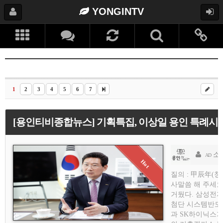
YONGINTV
1
2
3
4
5
6
7
[용인티비종합뉴스] 기획특집, 이상일 용인 특례시장 
소
AD
질의 : 甲辰年(
사말씀 해 주세요
거뒀다. 삼성전자
첨단 시스템반도
과 SK하이닉스