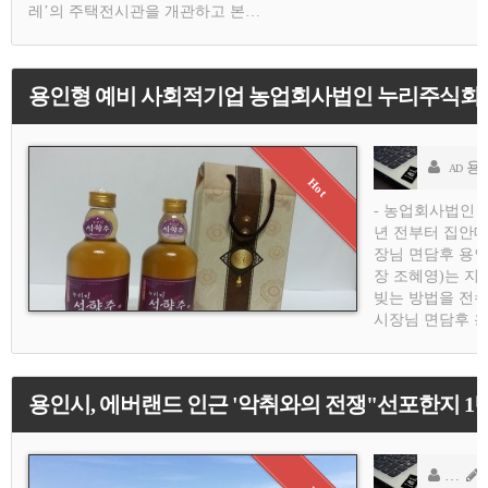
레’의 주택전시관을 개관하고 본…
용인형 예비 사회적기업 농업회사법인 누리주식회사 
용
AD
- 농업회사법인 
년 전부터 집안대
장님 면담후 용
장 조혜영)는 지난
빚는 방법을 전
시장님 면담후 
용인시, 에버랜드 인근 '악취와의 전쟁"선포한지 1
용
AD