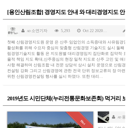
[용인산림조합] 경영지도 안내 와 대리경영지도 안
소연기자
5,293
Oct 22 2020
AD
첫째 산림경영지도원 운영 은 산주·임업인의 소득증대와 사유림경영
활성화를 위해 수요자 중심의 맞춤형 산림경영 기술지도 실시 둘째 
림경영기술지도 활동 은 지도원별 대리경영임지 집단화로 집약적·효
율적 책임 지도 확대,산주중심의 현장 밀착 지도로 산주 고민 및 애로
사항 해결하며 산림조합 내 전문 상담석 상시 설치·운영으로 산림경
컨설팅 강화 그리고 산림경영에 관한 전국 단위 정보교류의 장 마련
위한 산림경영컨설팅 행사를 실시 하였다. 또한 대리…
2019년도 시민단체(누리전통문화보존회) 먹거리 보
용
AD