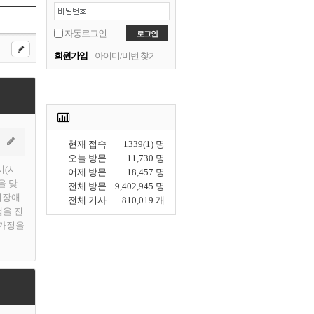
자동로그인
회원가입
아이디/비번 찾기
현재 접속
1339(1) 명
오늘 방문
11,730 명
시(시
어제 방문
18,457 명
을 맞
전체 방문
9,402,945 명
지장애
전체 기사
810,019 개
램을 진
 가정을