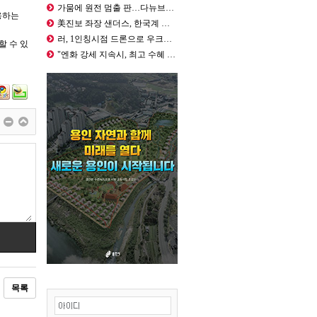
가뭄에 원전 멈출 판…다뉴브강에 바지…
용하는
美진보 좌장 샌더스, 한국계 주지사 …
러, 1인칭시점 드론으로 우크라 민간…
할 수 있
"엔화 강세 지속시, 최고 수혜 통화…
목록