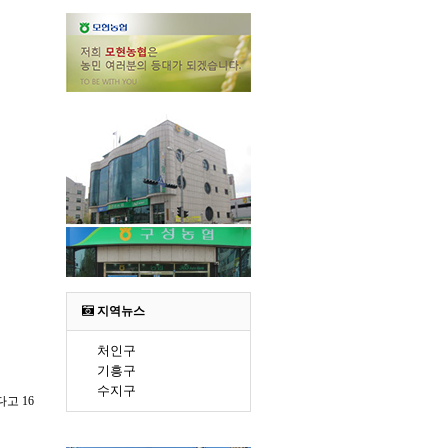
지역뉴스
처인구
기흥구
수지구
고 16