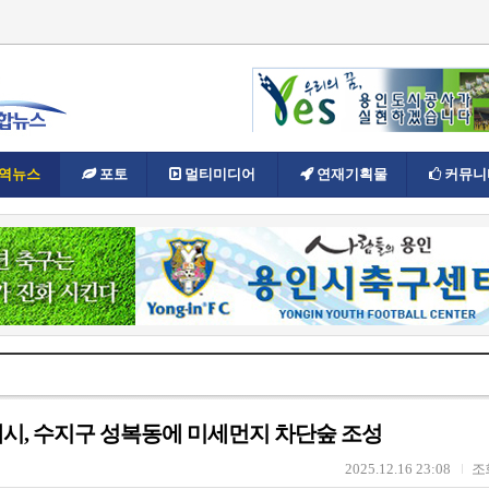
역뉴스
포토
멀티미디어
연재기획물
커뮤니
시, 수지구 성복동에 미세먼지 차단숲 조성
2025.12.16 23:08
조