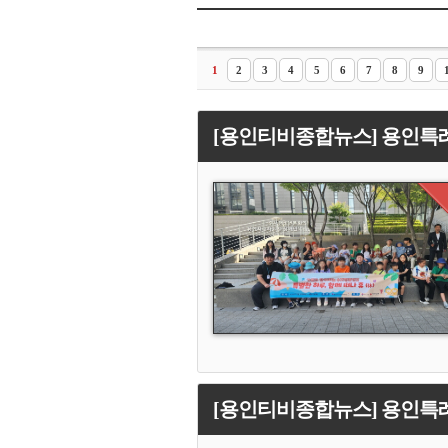
1
2
3
4
5
6
7
8
9
[용인티비종합뉴스] 용인특례
[용인티비종합뉴스] 용인특례