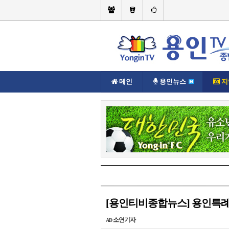
메인
용인뉴스
지
현재위치://
지역뉴스
수지구
[용인티비종합뉴스] 용인특례
소연기자
AD