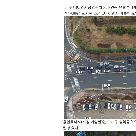
- 서수지IC 임시공영주차장과 인근 유휴부지에
- 약 7000㎡ 도시숲 조성…미세먼지 비롯한 
용인특례시(시장 이상일)는 수지구 성복동 54
일 밝혔다.