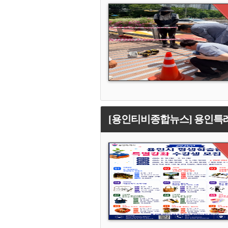
[용인티비종합뉴스] 용인특례