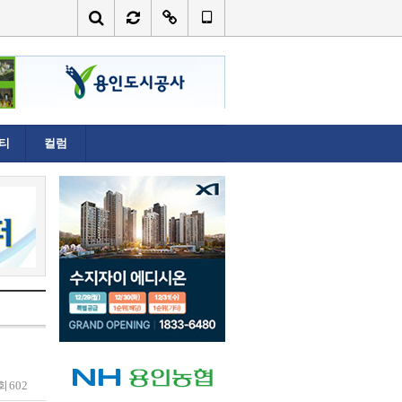
티
컬럼
회
602