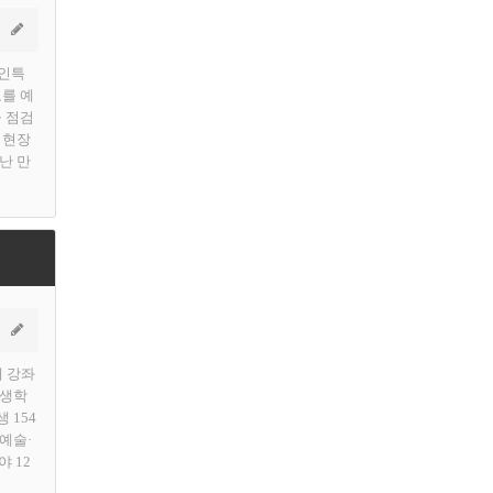
용인특
고를 예
을 점검
 현장
난 만
개 강좌
평생학
 154
예술·
 12