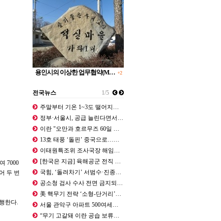
용인시의 이상한 업무협약(M…
+2
전국뉴스
1/5
주말부터 기온 1~3도 떨어지지만 ‘…
정부·서울시, 공급 늘린다면서…용산 …
이란 "오만과 호르무즈 60일 간 무…
13호 태풍 ‘돌핀’ 중국으로…한반도…
이태원특조위 조사국장 해임…직원 부당…
[한국은 지금] 육해공군 전직 참모총…
 7000
국힘, ‘돌려차기’ 서범수·진종오에 …
어 두 번
공소청 검사 수사 전면 금지되는데… …
美 핵무기 전략 ‘소형-단거리’로 전…
행한다.
서울 관악구 아파트 500여세대 정전…
“무기 고갈돼 이란 공습 보류…트럼프…