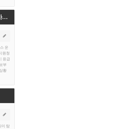
[용인티비종합뉴스] 용인특례시 수지구보건소, 알레르기 응급상황 대응체계 구축 사업 홍보
스 운
육지원청
기 응급
홍보부
급상황
의미 탐