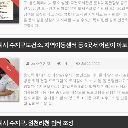
구 -용인특례시(시장 이상일) 죽전도서관은 문화체육관광부 공
인 '2026년 도서관 지혜학교' 운영 도서관으로 선정돼 오는 30일
강생을 모집한다고 26일 밝혔다.'도서관 지혜학교'는 시민들이 
을 통해 삶을 성찰하고 지혜를 나눌 수 있도록 마련된 심화 인문
그램이다.…
[용인티비종합
소연기자
141
Jul 22 2026
AD
용인특례시(시장 이상일) 수지구보건소는 아이들의 알레르기 질
방을 위해 건강 프로그램 ’아토지킴이 Plus+ 사업’을 운영한다고 
밝혔다.수지구보건소는 27일부터 8월 14일까지 지역아동센터와
께돌봄센터 등 기관 총 6곳을 대상으로 프로그램을 진행한다.프
은 아이들이 흥미를 느낄 수 있도록 ▲이론 교육 ▲우드키링 만들
험 ▲피부 수분 측…
시 수지구, 원천리천 쉼터 조성