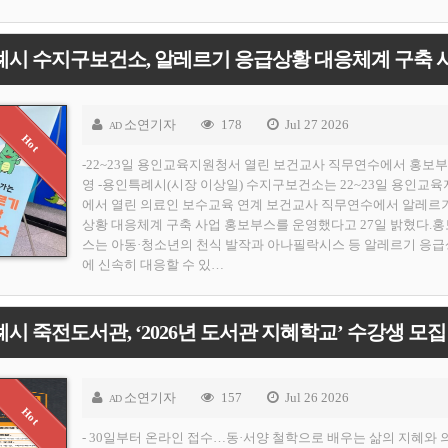
소연기자
178
Jul 27 2026
AD
-22~23일 용인교육지원청서 열린 보건교사 직무연수에서 홍보부
영 -용인특례시(시장 이상일) 수지구보건소는 22~23일 용인교
에서 열린 의료인 보수교육 연계 보건교사 직무연수에서 알레르
상황 대응체계 구축 사업 홍보부스를 운영했다고 27일 밝혔다.
스는 아동·청소년의 천식 발작과 아나필락시스 등 알레르기 응
에 신속히 대응할 수 있…
 죽전도서관, ‘2026년 도서관 지혜학교’ 수강생 모집
소연기자
157
Jul 26 2026
AD
- 30일부터 온라인 접수…동·서양 철학으로 배우는 삶의 지혜와 