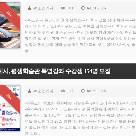
소연기자
181
Jul 31 2026
AD
- 주요 공사 현장 6곳 찾아 집중호우 이후 시설물 상태 확인 등 -
례시(시장 이상일) 수지구는 30일 여름철 집중호우 이후 안전사
방하고자 수지구 내 주요 공사 현장과 보행 환경 개선 사업 현장
했다.이날 구는 현재 추진 중인 주요 공사 현장 6곳을 직접 방문해
상황과 안전관리 실태 등을 확인했다.특히 구는 장마가 사실상 끝
큼 …
시, 평생학습관 특별강좌 수강생 154명 모집
소연기자
117
Jul 29 2026
AD
-인문교양·정보화·문화예술·기술실용·뷰티·조리 등 6개 분야 12
-용인특례시(시장 이상일)는 수지구 풍덕천동에 위치한 용인시
습관에서 8월 10일부터 9월 14일까지 진행하는 특별강좌의 수강생
명을 모집한다고 29일 밝혔다.이번 교육은 인문교양·정보화·문화
기술실용·뷰티·조리 등 실생활에 도움이 되는 실용 중심의 6개 분야
개 강좌…