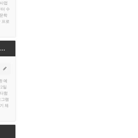
모사업
부터 수
인문학
학 프로
뉴스] 용인특례시 수지구보건소, 지역아동센터 등 6곳서 어린이 아토피 예방 교육
환 예
22일
 다함
로그램
기 체