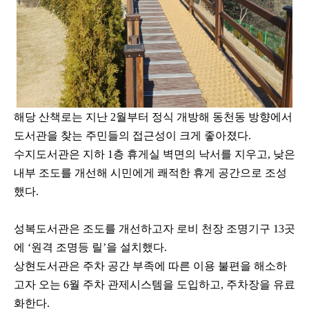
해당 산책로는 지난 2월부터 정식 개방해 동천동 방향에서
도서관을 찾는 주민들의 접근성이 크게 좋아졌다.
수지도서관은 지하 1층 휴게실 벽면의 낙서를 지우고, 낮은
내부 조도를 개선해 시민에게 쾌적한 휴게 공간으로 조성
했다.
성복도서관은 조도를 개선하고자 로비 천장 조명기구 13곳
에 ‘원격 조명등 릴’을 설치했다.
상현도서관은 주차 공간 부족에 따른 이용 불편을 해소하
고자 오는 6월 주차 관제시스템을 도입하고, 주차장을 유료
화한다.