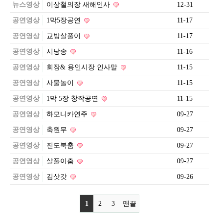
뉴스영상
이상철의장 새해인사
12-31
공연영상
1막5장공연
11-17
공연영상
교방살풀이
11-17
공연영상
시낭송
11-16
공연영상
회장& 용인시장 인사말
11-15
공연영상
사물놀이
11-15
공연영상
1막 5장 창작공연
11-15
공연영상
하모니카연주
09-27
공연영상
축원무
09-27
공연영상
진도북춤
09-27
공연영상
살풀이춤
09-27
공연영상
김삿갓
09-26
1
2
3
맨끝