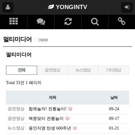
YONGINTV
멀티미디어
150l100
멀티미디어
전체
공연영상
뉴스영상
기타영상
Total 33건
1 페이지
제목
날짜
공연영상
함께놀자! 전통놀이!
09-24
공연영상
백중맞이 전통놀이
09-17
뉴스영상
용인지명 탄생 600주년
01-21