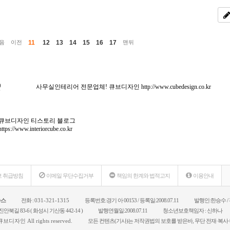
11
12
13
14
15
16
17
음
이전
맨뒤
사무실인테리어 전문업체! 큐브디자인
http://www.cubedesign.co.kr
큐브디자인 티스토리 블로그
https://www.interiorcube.co.kr
 취급방침
이메일 무단수집거부
책임의 한계와 법적고지
이용안내
뉴스
전화 :
031-321-1315
등록번호:경기 아 00153 / 등록일:2008.07.11
발행인:한승수 /
안북길 83-6 ( 화성시 기산동 442-14 )
발행연월일:2008.07.11
청소년보호책임자 : 신하나
큐브디자인
All rights reserved.
모든 컨텐츠(기사)는 저작권법의 보호를 받은바, 무단 전재·복사