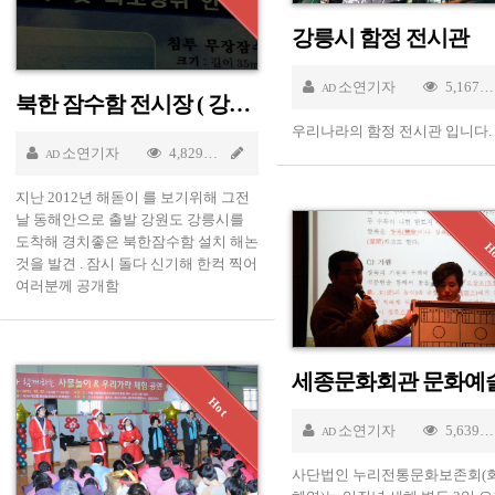
강릉시 함정 전시관
21 2012
소연기자
5,167
AD
북한 잠수함 전시장 ( 강원도 강릉시)
우리나라의 함정 전시관 입니다.
소연기자
4,829
Jan 21 2012
AD
지난 2012년 해돋이 를 보기위해 그전
날 동해안으로 출발 강원도 강릉시를
도착해 경치좋은 북한잠수함 설치 해논
것을 발견 . 잠시 돌다 신기해 한컥 찍어
여러분께 공개함
소연기자
5,639
AD
 03 2012
사단법인 누리전통문화보존회(회