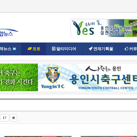
역뉴스
포토
멀티미디어
연재기획물
커뮤
17