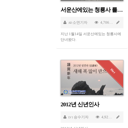
서운산에있는 청룡사 를 단녀와서...
소연기자
4,706
Jan 
AD
지난 1월14일 서운산에있는 청룡사에
단녀왔다.
2012년 신년인사
승수기자
4,927
Jan
LV 1