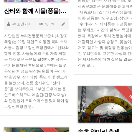
혜영)는 임진년 새해 벽두 3일 오
세종문화회관 문화예술 최고위
산타와 함께 사물(풍물)놀이와 우리가락 체험공연
“세종르네상스” 7기 수강생들에
명회(전통놀이연구소장) 상임이
소연기자
5,179
Dec 26 2011
“우리나라의 세시풍습과 전통놀
AD
는 주제로 1시간에 걸쳐서 특강
사단법인 누리전통문화보존회(회장조
했다. 특강에서 우리 전통놀이에
혜영)는 22일 처인구 이동면 묵리 소재
개괄적인 사항과 승경도, 윷놀이,
서울시립영보 정신요양원에서 “산타와
저포, 참고누 및 윷점등 전통놀이
함께 전통, 사물놀이와 우리가락 체험
긴 우리민족의 고유한 사상과 
등 다채로운 공연을 펼쳤다. 본 공연은
온 세시풍속에 대한 설명을 곁들
경기문화재단 후원으로 1부에는 들꽃
각종 교…
공연단(이정표 단장)단원들이 우리가
락 한강수, 장기타령, 풍년가 및 뱃노래
 09 2011
를 불렀으며, 전통 춤사위인 “선비
춤”을 보여주었다. 2부인 오후에는 용
인모바스하모니 예술단(단장 박재성)
의 단원들이 크리스마스를 맞이하여 영
보정신요양원 원…
속초 양미리 축제