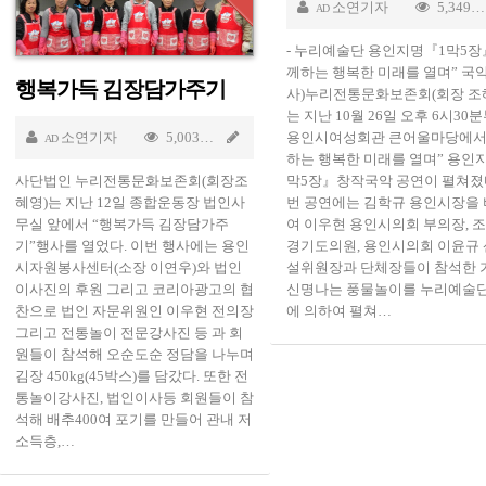
소연기자
5,349
AD
- 누리예술단 용인지명『1막5장
께하는 행복한 미래를 열며” 국
행복가득 김장담가주기
사)누리전통문화보존회(회장 조
는 지난 10월 26일 오후 6시30
소연기자
5,003
Nov 19 2011
용인시여성회관 큰어울마당에서
AD
하는 행복한 미래를 열며” 용인
사단법인 누리전통문화보존회(회장조
막5장』창작국악 공연이 펼쳐졌다
혜영)는 지난 12일 종합운동장 법인사
번 공연에는 김학규 용인시장을
무실 앞에서 “행복가득 김장담가주
여 이우현 용인시의회 부의장, 
기”행사를 열었다. 이번 행사에는 용인
경기도의원, 용인시의회 이윤규
시자원봉사센터(소장 이연우)와 법인
설위원장과 단체장들이 참석한 
이사진의 후원 그리고 코리아광고의 협
신명나는 풍물놀이를 누리예술
찬으로 법인 자문위원인 이우현 전의장
에 의하여 펼쳐…
그리고 전통놀이 전문강사진 등 과 회
원들이 참석해 오순도순 정담을 나누며
김장 450kg(45박스)를 담갔다. 또한 전
통놀이강사진, 법인이사등 회원들이 참
석해 배추400여 포기를 만들어 관내 저
소득층,…