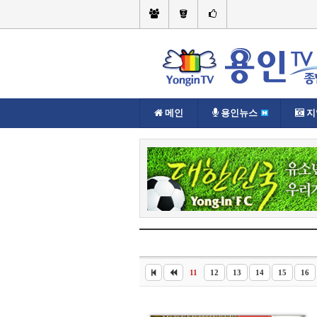
메인
용인뉴스
지
현재위치://
포토
테마포토뉴스
11
12
13
14
15
16