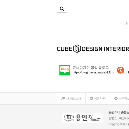
처
큐브디자인 공식 블로그
https://blog.naver.com/ab1315
모바일버전
상단으로
사이트 소개
이용약관
개인정보
용인티비 종합
발행소 : 화성시 진
Copyright (c)