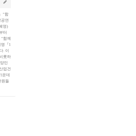
Nov 19 2011
』“함
악공연
혜영)
분부터
 “함께
지명『1
. 이
 비롯하
조양민
 산업건
가운데
단원들