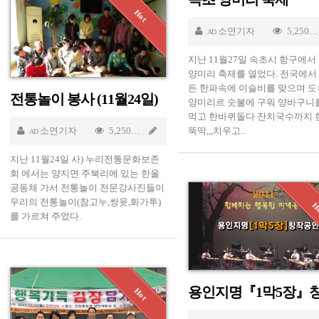
소연기자
5,250
AD
지난 11월27일 속초시 항구에서
양미리 축제를 열었다. 전국에서
든 한파속에 이슬비를 맞으며 
전통놀이 봉사 (11월24일)
양미리르 숫불에 구워 양바구니
먹고 한바퀴돌다 잔치국수까지 
 29 2011
소연기자
5,250
Nov 29 2011
뚝딱,,,치우고..
AD
지난 11월24일 사) 누리전통문화보존
회 에서는 양지면 주북리에 있는 한울
공동체 가서 전통놀이 전문강사진들이
우리의 전통놀이(참고누,쌍윳,화가투)
를 가르쳐 주었다.