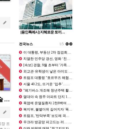
Jan 21 2012
[용인특례시] 지혜로운 토끼…
전국뉴스
1/5
이 대통령, 부동산 2차 점검회의…“…
치열한 민주당 경선, 영화 ‘친구’와…
[속보] 경찰, 9월 초부터 '가족사…
외교관·유학생이 낳은 아이도 美시민권…
트럼프 대통령 "호르무즈 해협 재개방…
서울 40.2도, 뜨거운 ‘입추’…하…
“폐기버스 개조해 청년주택 활용”…與…
열대야 속 원주 아파트 단지 1천여 …
세종문화회관 문화예술 최고위과정 전통놀이 특강
폭염에 온열질환자 2천8백여 명…가축…
복지부, 불볕더위 길어지자 '폭염 대…
Jan 21 2012
트럼프, '탄약부족' 보도에 격노…"…
우크라 방공망 파고드는 러… 나토 방…
장 조
이란 반체제 매체 "최고지도자 모즈타…