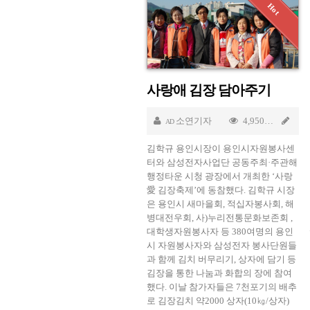
사랑애 김장 담아주기
소연기자
4,950
Nov
AD
김학규 용인시장이 용인시자원봉사센
터와 삼성전자사업단 공동주최·주관해
행정타운 시청 광장에서 개최한 ‘사랑
愛 김장축제’에 동참했다. 김학규 시장
은 용인시 새마을회, 적십자봉사회, 해
병대전우회, 사)누리전통문화보존회 ,
대학생자원봉사자 등 380여명의 용인
시 자원봉사자와 삼성전자 봉사단원들
과 함께 김치 버무리기, 상자에 담기 등
김장을 통한 나눔과 화합의 장에 참여
했다. 이날 참가자들은 7천포기의 배추
로 김장김치 약2000 상자(10㎏/상자)