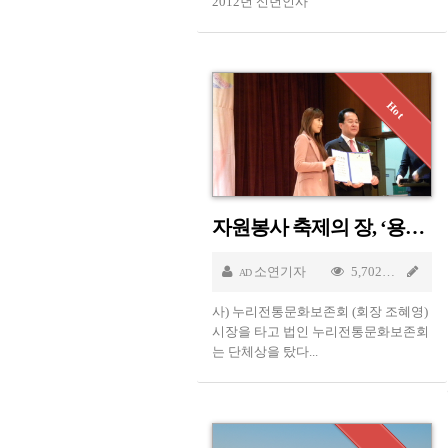
2012년 신년인사
자원봉사 축제의 장, ‘용인시 자원봉사자 대회’ 열려
소연기자
5,702
Dec
AD
사) 누리전통문화보존회 (회장 조혜영)
시장을 타고 법인 누리전통문화보존회
는 단체상을 탔다...