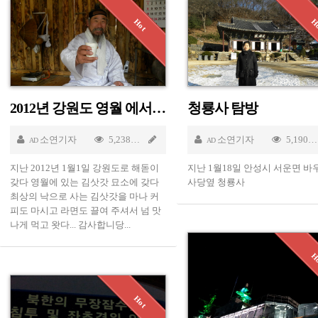
2012년 강원도 영월 에서 김삿갓 만나다.
청룡사 탐방
30 2012
소연기자
5,238
Jan 30 2012
소연기자
5,190
AD
AD
지난 2012년 1월1일 강원도로 해돋이
지난 1월18일 안성시 서운면 
갖다 영월에 있는 김삿갓 묘소에 갖다
사당옆 청룡사
최상의 낙으로 사는 김삿갓을 마나 커
피도 마시고 라면도 끌여 주셔서 넘 맛
나게 먹고 왓다... 감사합니당...