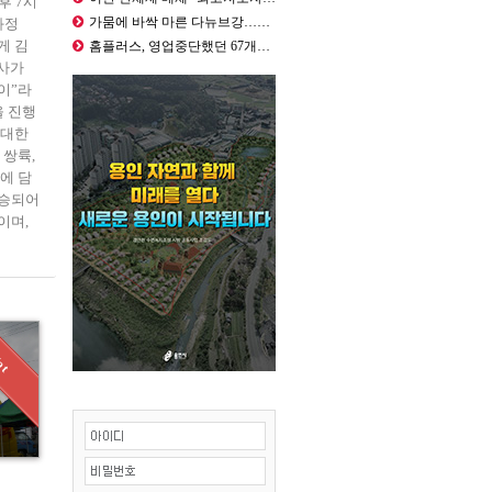
후 7시
가뭄에 바싹 마른 다뉴브강…나치 군인…
과정
게 김
홈플러스, 영업중단했던 67개점 가오…
사가
이”라
을 진행
 대한
 쌍륙,
에 담
전승되어
이며,