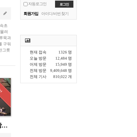
자동로그인
Nov 29 2011
회원가입
아이디/비번 찾기
 속초
 몰려
도루묵과
를 구워
한그릇
현재 접속
1326 명
오늘 방문
12,484 명
어제 방문
15,949 명
전체 방문
9,409,648 명
전체 기사
810,022 개
용인지명『1막5장』창작 공연 “함께하는 행복한 미래를 열며”