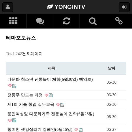
YONGINTV
테마포토뉴스
Total 242건
9 페이지
제목
날짜
다문화 청소년 전통놀이 체험(6월30일) 백암초)
06-30
전통주 만드는 과정
06-30
제1회 기술 창업 실무교육
06-30
용인여성및 다문화가족 전통놀이 견학(6월28일)
06-30
청미천 샛강살리기 캠페인(6월16일)
06-27