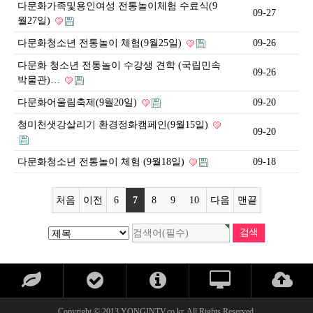
다문화가족및용인여성 전통놀이체험 수료식(9
09-27
월27일)
다문화청소년 전통놀이 체험(9월25일)
09-26
다문화 청소년 전통놀이 수강생 견학 (국립민속
09-26
박물관)…
다문화어울림축제(9월20일)
09-20
청미천샛강살리기 환경정화캠페인(9월15일)
09-20
다문화청소년 전통놀이 체험 (9월18일)
09-18
처음
이전
6
7
8
9
10
다음
맨끝
Copyright © 2013 YONGINTV.co.kr. All Rights Reserved.